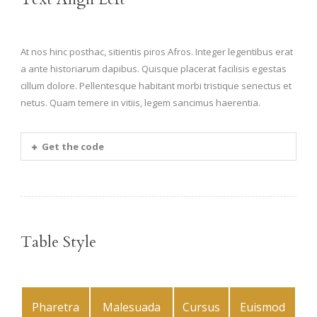
At nos hinc posthac, sitientis piros Afros. Integer legentibus erat
a ante historiarum dapibus. Quisque placerat facilisis egestas
cillum dolore. Pellentesque habitant morbi tristique senectus et
netus. Quam temere in vitiis, legem sancimus haerentia.
Get the code
Table Style
Pharetra
Malesuada
Cursus
Euismod