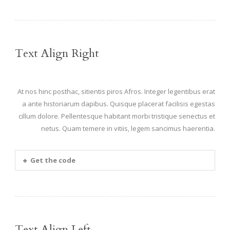
Text Align Right
At nos hinc posthac, sitientis piros Afros. Integer legentibus erat
a ante historiarum dapibus. Quisque placerat facilisis egestas
cillum dolore. Pellentesque habitant morbi tristique senectus et
netus. Quam temere in vitiis, legem sancimus haerentia.
Get the code
Text Align Left